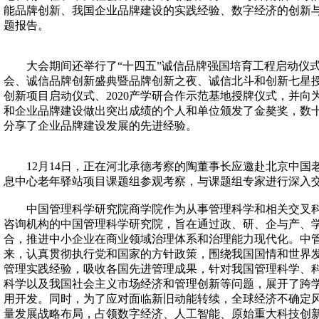
能品牌创新、我国企业品牌建设的实践经验、数字经济的创新
题报告。
大会期间还举行了“十四五”诚信品牌强国培育工程启动仪式
会、诚信品牌创新盛典暨品牌创新之夜、诚信北斗和创新七星
创新项目启动仪式、2020产学研合作示范基地授牌仪式，并向
和企业品牌建设做出突出成绩的个人和单位颁发了金獒奖，数
分享了企业品牌建设发展的先进经验。
12月14日，正在河北承德考察的陶董事长应邀赴北京中国
息中心老年驿站项目课题组参观考察，与课题组专家进行深入
中国管理科学研究院商学院作为从事管理科学和相关交叉科
咨询机构的中国管理科学研究院，旨在通过政、研、企与产、
合，推进中小企业在商业领域治理体系和治理能力现代化。中管
来，认真贯彻执行党和国家的方针政策，围绕我国国情和世界
管理实践经验，吸收各国先进管理成果，针对我国管理科学、
科学以及我国社会主义市场经济和管理创新等问题，展开了跨
用开发。同时，为了应对面临新旧动能转续，全球经济不确定
量发展战略布局，占领数字经济、人工智能、原始重大科技创