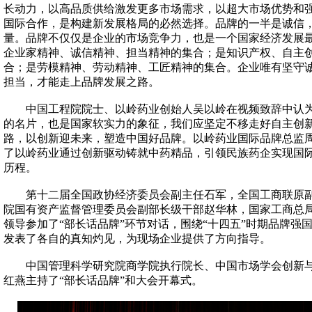
长动力，以高品质供给激发更多市场需求，以超大市场优势和
国际合作，是构建新发展格局的必然选择。品牌的一半是诚信
量。品牌不仅仅是企业的市场竞争力，也是一个国家经济发展
企业家精神、诚信精神、担当精神的集合；是知识产权、自主
合；是劳模精神、劳动精神、工匠精神的集合。企业唯有坚守
担当，才能走上品牌发展之路。
中国工程院院士、以岭药业创始人吴以岭在视频致辞中认为
的名片，也是国家软实力的象征，我们应坚定不移走好自主创
路，以创新迎未来，塑造中国好品牌。以岭药业国际品牌总监
了以岭药业通过创新驱动铸就中药精品，引领民族药企实现国
历程。
第十二届全国政协经济委员会副主任石军，全国工商联原副
院国有资产监督管理委员会副部长级干部赵华林，国家工商总
领导参加了“部长话品牌”环节对话，围绕“十四五”时期品牌强
发表了各自的真知灼见，为现场企业提供了方向指导。
中国管理科学研究院商学院执行院长、中国市场学会创新与
红燕主持了“部长话品牌”和大会开幕式。