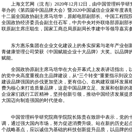
上海文艺网（沈 彤）2020年12月12日，由中国管理科学
举办的《第四届中国品牌大会》暨2020中国诚信企业家年度表
十二届全国政协副主席马培华，原邮电部副部长、中国工程院
全国政协经济委员会副主任石军，中共中央对外联络部原副部
联原副主席庄聪生，国家工商总局原副局长李建中等领导嘉宾
东方惠乐集团在企业文化建设上的务实探索与老年产业创新
青健康管理公司荣获《中国赋能企业十大品牌》大奖。以品牌
赋能。
全国政协原副主席马培华在大会开幕式上发表讲话指出，以
的党中央高度重视自主品牌建设，从“三个转变”重要指示到设立
建设品牌强国的步伐更加坚决，更有信心。在构建双循环发展
费为核心来打造质量品牌，这是中国品牌立足、发展和创新的
企业家们践行工匠精神，坚持创新引领，推动中国经济发展提
大国迈向制造强国的时代使命。
中国管理科学研究院商学院院长陈贵在致辞中表示，党的十
调，通过强大国内市场，努力促进消费升级。站在新的历史起
个战略基点，应以诚信为基础的科技创新提升品质，以品牌的