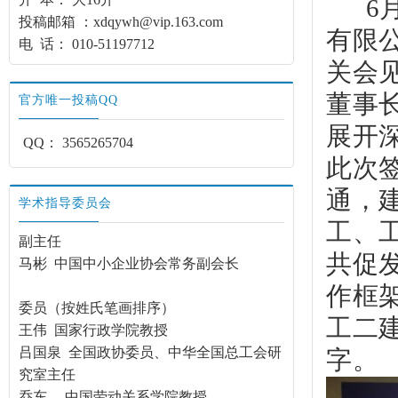
6
投稿邮箱 ：xdqywh@vip.163.com
有限
电 话： 010-51197712
关会
董事
官方唯一投稿QQ
展开
QQ：
3565265704
此次
通，
学术指导委员会
工、
副主任
共促
马彬 中国中小企业协会常务副会长
作框
委员（按姓氏笔画排序）
工二
王伟 国家行政学院教授
吕国泉 全国政协委员、中华全国总工会研
字。
究室主任
乔东 中国劳动关系学院教授